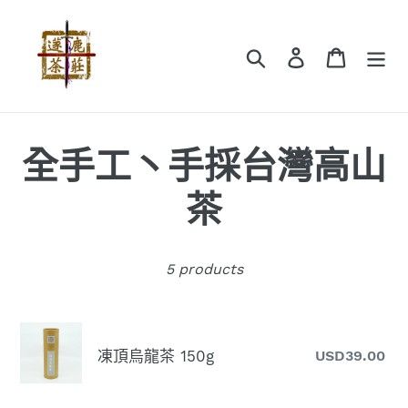
Skip
to
Search
Log in
Cart
content
C
全手工丶手採台灣高山
o
茶
l
5 products
l
e
凍
凍頂烏龍茶 150g
USD39.00
R
頂
c
pr
烏
龍