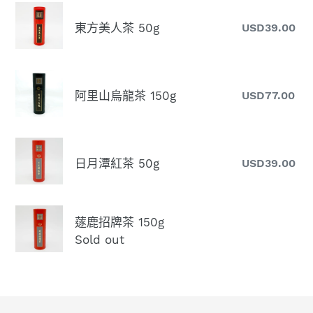
t
東
茶
東方美人茶 50g
USD39.00
R
方
150g
i
pr
美
人
o
阿
茶
阿里山烏龍茶 150g
USD77.00
Re
里
50g
n
pr
山
烏
:
日
龍
日月潭紅茶 50g
USD39.00
R
月
茶
pr
潭
150g
紅
蓫
茶
蓫鹿招牌茶 150g
鹿
Sold out
50g
招
牌
茶
150g