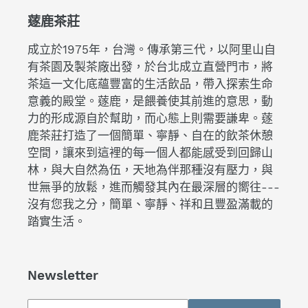
蓫鹿茶莊
成立於1975年，台灣。傳承第三代，以阿里山自
有茶園及製茶廠出發，於台北成立直營門市，將
茶這一文化底蘊豐富的生活飲品，帶入探索生命
意義的殿堂。蓫鹿，是餵養使其前進的意思，動
力的形成源自於幫助，而心態上則需要謙卑。蓫
鹿茶莊打造了一個簡單、寧靜、自在的飲茶休憩
空間，讓來到這裡的每一個人都能感受到回歸山
林，與大自然為伍，天地為伴那種沒有壓力，與
世無爭的放鬆，進而觸發其內在最深層的嚮往---
沒有您我之分，簡單、寧靜、祥和且豐盈滿載的
踏實生活。
Newsletter
Subscribe