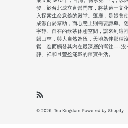
成立於1975年，台灣。傳承第三代，
發，於台北成立直營門市，將茶這一文
入探索生命意義的殿堂。蓫鹿，是餵養
成源自於幫助，而心態上則需要謙卑。
寧靜、自在的飲茶休憩空間，讓來到這
歸山林，與大自然為伍，天地為伴那種
鬆，進而觸發其內在最深層的嚮往---
靜、祥和且豐盈滿載的踏實生活。
RSS
© 2026,
Tea Kingdom
Powered by Shopify