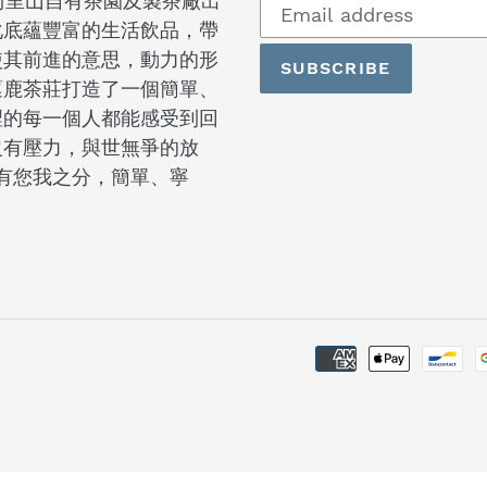
以阿里山自有茶園及製茶廠出
to
化底蘊豐富的生活飲品，帶
our
使其前進的意思，動力的形
SUBSCRIBE
mailing
蓫鹿茶莊打造了一個簡單、
list
裡的每一個人都能感受到回
沒有壓力，與世無爭的放
沒有您我之分，簡單、寧